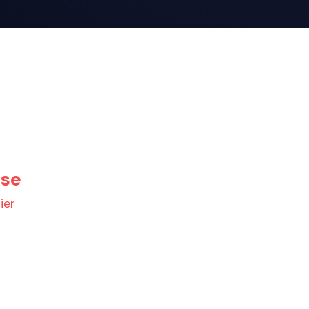
use
ier