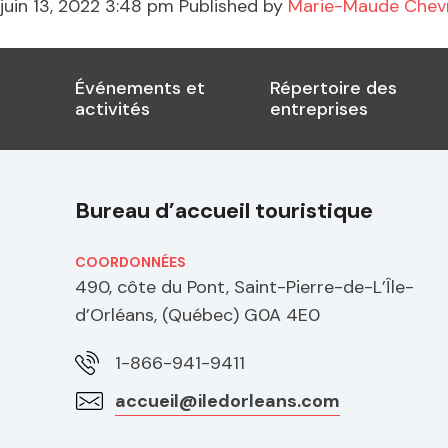
juin 13, 2022 3:48 pm
Published by
Marie-Maude Chevr
Événements et
Répertoire des
activités
entreprises
Bureau d’accueil touristique
COORDONNÉES
490, côte du Pont, Saint-Pierre-de-L’Île-
d’Orléans, (Québec) G0A 4E0
1-866-941-9411
accueil@iledorleans.com