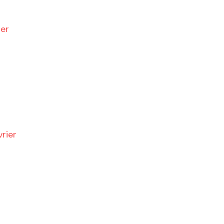
er
rier