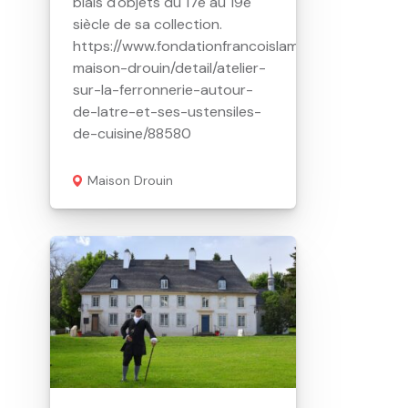
biais d'objets du 17e au 19e
siècle de sa collection.
https://www.fondationfrancoislamy.com/fr/activit
maison-drouin/detail/atelier-
sur-la-ferronnerie-autour-
de-latre-et-ses-ustensiles-
de-cuisine/88580
Maison Drouin