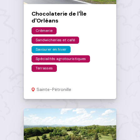
Chocolaterie de l'Île
d'Orléans
Crèmerie
Sandwicheries et café
Savourer en hiver
Spécialités agrotouristiques
Terrasses
Sainte-Pétronille