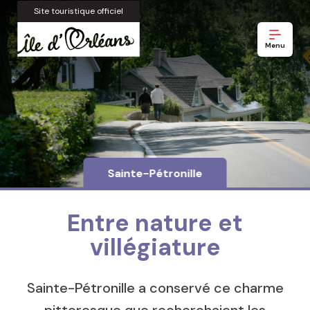
Site touristique officiel
Menu
Sainte-Pétronille
Entre nature et
villégiature
Sainte-Pétronille a conservé ce charme
pittoresque que recherchaient les