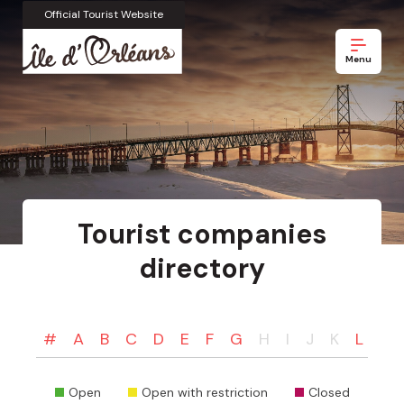
Official Tourist Website
Menu
Tourist companies
directory
#
A
B
C
D
E
F
G
H
I
J
K
L
M
Open
Open with restriction
Closed