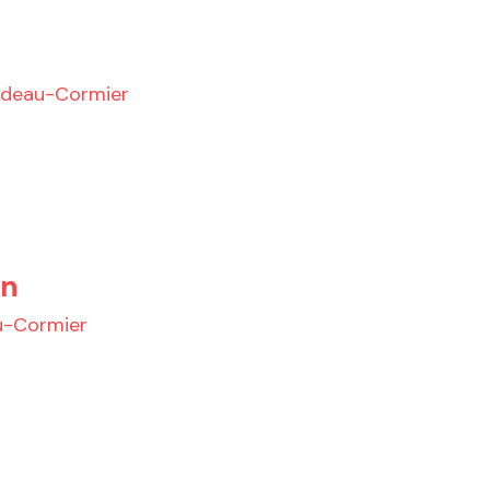
udeau-Cormier
an
u-Cormier