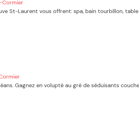
-Cormier
e St-Laurent vous offrent: spa, bain tourbillon, table d
Cormier
léans. Gagnez en volupté au gré de séduisants couchers