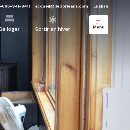
1-866-941-9411
accueil@iledorleans.com
English
Menu
Se loger
Sortir en hiver