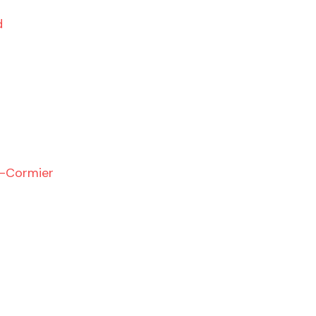
d
u-Cormier